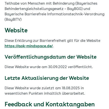
Archiv AOK-Forum „Gesundheitskompetenz der
Teilhabe von Menschen mit Behinderung (Bayerisches
Generation Zukunft
Behindertengleichstellungsgesetz – BayBGG) und
Bayerische Barrierefreie Informationstechnik-Verordnung
(BayBITV)
Archiv "Pflege 360°: Wie können wir die Pflege der
Zukunft gemeinsam stärken?"
Website
Archiv „Seelenstark – Sven Hannawalds Sprung
Diese Erklärung zur Barrierefreiheit gilt für die Website
zurück ins Leben."
https://aok-mindspace.de/
.
Veröffentlichungsdatum der Website
Archiv „Chronisch gut versorgt.
Gesundheitskompetenz aus 1. Hand"
Diese Website wurde am 30.09.2022 veröffentlicht.
Letzte Aktualisierung der Website
Diese Website wurde zuletzt am 18.08.2025 in
wesentlichen Punkten inhaltlich überarbeitet.
Feedback und Kontaktangaben