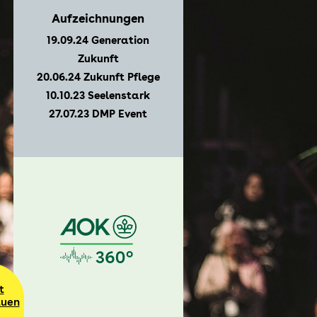
Archiv AOK-Forum „Gesundheitskompetenz der
Aufzeichnungen
Generation Zukunft
19.09.24 Generation
Zukunft
Archiv "Pflege 360°: Wie können wir die Pflege der
Zukunft gemeinsam stärken?"
20.06.24 Zukunft Pflege
10.10.23 Seelenstark
27.07.23 DMP Event
Archiv „Seelenstark – Sven Hannawalds Sprung
zurück ins Leben."
Archiv „Chronisch gut versorgt.
Gesundheitskompetenz aus 1. Hand"
t
uen