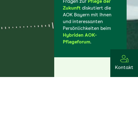
Fragen zur
Pflege der
Zukunft
diskutiert die
AOK Bayern mit Ihnen
und interessanten
Persönlichkeiten beim
Hybriden AOK-
Pflegeforum
.
Kontakt
Mehr Infos?
Einfach nach
unten scrollen