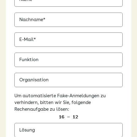
Archiv AOK-Forum „Gesundheitskompetenz der
Generation Zukunft
Nachname*
Archiv "Pflege 360°: Wie können wir die Pflege der
Zukunft gemeinsam stärken?"
E-
Mail*
Archiv „Seelenstark – Sven Hannawalds Sprung
Funktion
zurück ins Leben."
Archiv „Chronisch gut versorgt.
Organisation
Gesundheitskompetenz aus 1. Hand"
Um automatisierte Fake-Anmeldungen zu
verhindern, bitten wir Sie, folgende
Rechenaufgabe zu lösen: