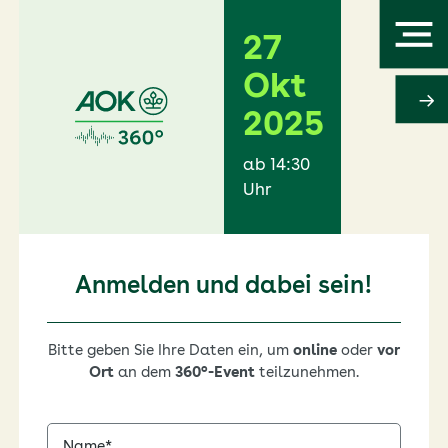
Zum
Menü
Inhalt
27
Okt
2025
Home: Mindspace
ab 14:30
Uhr
Mediathek
Anmelden und dabei sein!
Archiv „Digitalisierung im Gesundheitswesen“
Bitte geben Sie Ihre Daten ein, um
online
oder
vor
Ort
an dem
360°-Event
teilzunehmen.
Name*